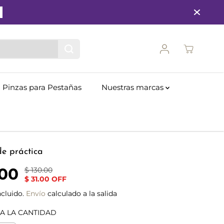
Pinzas para Pestañas
Nuestras marcas
e práctica
.00
$ 130.00
P
S
$ 31.00 OFF
R
A
E
L
cluido.
Envío
calculado a la salida
C
V
A LA CANTIDAD
I
A