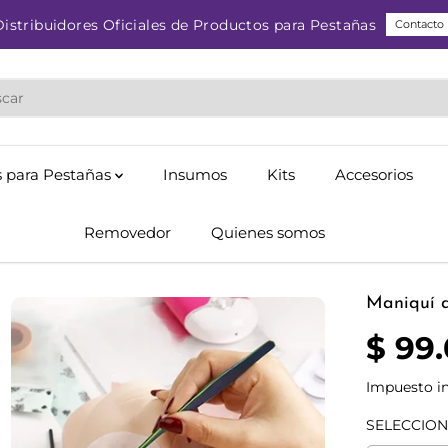
Distribuidores Oficiales de Productos para Pestañas
Contacto
 para Pestañas
Insumos
Kits
Accesorios
Removedor
Quienes somos
Maniquí d
$ 99
P
R
Impuesto in
E
C
SELECCION
I