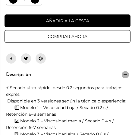
D
A
N
A
i
u
T
R
s
m
A
m
e
AÑADIR A LA CESTA
i
n
n
t
u
a
i
r
COMPRAR AHORA
r
c
l
a
a
n
c
t
a
i
n
d
t
a
i
d
Descripción
d
p
a
a
⚡ Secado ultra rápido, desde 0.2 segundos para trabajos
d
r
p
a
exprés
a
a
️ Disponible en 3 versiones según la técnica o experiencia:
r
d
1️⃣ Modelo 1 – Viscosidad baja / Secado 0.2 s /
a
h
a
e
Retención 6–8 semanas
d
s
2️⃣ Modelo 2 – Viscosidad media / Secado 0.4 s /
h
i
e
v
Retención 6–7 semanas
s
o
3️⃣ Modelo 3 – Viscosidad alta / Secado 0.6 s /