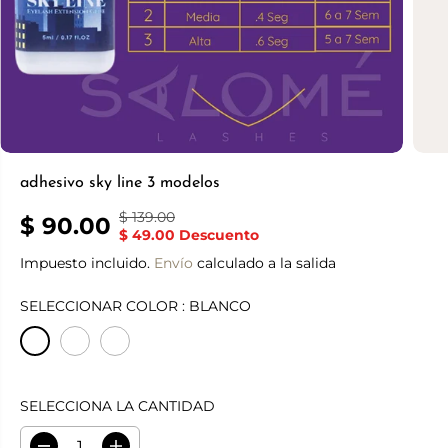
adhesivo sky line 3 modelos
$ 139.00
P
S
$ 90.00
P
$ 49.00 Descuento
R
A
R
Impuesto incluido.
E
L
Envío
calculado a la salida
E
C
V
C
SELECCIONAR COLOR :
BLANCO
I
A
I
O
S
O
R
T
D
E
E
E
G
SELECCIONA LA CANTIDAD
V
U
E
L